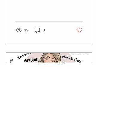
Lorsque les parents n’ont
pas à leur...
19
0
20 févr. 2021
∙
1
min