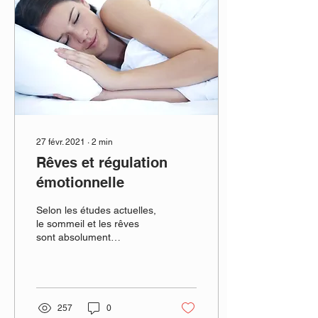
27 févr. 2021
∙
2
min
Rêves et régulation
émotionnelle
Selon les études actuelles,
le sommeil et les rêves
sont absolument
indispensables à notre
développement cérébral.
Nous savons que dans...
257
0